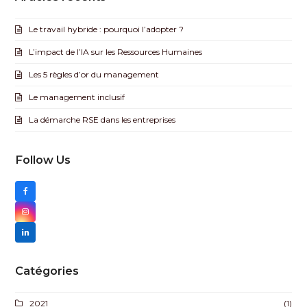
Le travail hybride : pourquoi l’adopter ?
L’impact de l’IA sur les Ressources Humaines
Les 5 règles d’or du management
Le management inclusif
La démarche RSE dans les entreprises
Follow Us
F
a
I
c
n
L
e
s
i
Catégories
b
t
n
2021
(1)
o
a
k