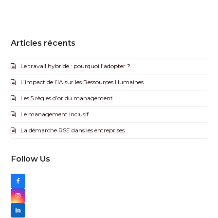
Articles récents
Le travail hybride : pourquoi l’adopter ?
L’impact de l’IA sur les Ressources Humaines
Les 5 règles d’or du management
Le management inclusif
La démarche RSE dans les entreprises
Follow Us
F
a
I
c
n
L