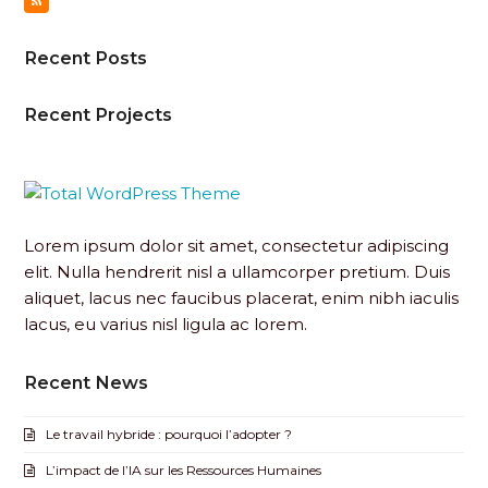
R
s
b
r
S
t
o
S
a
o
g
k
Recent Posts
r
a
m
Recent Projects
Lorem ipsum dolor sit amet, consectetur adipiscing
elit. Nulla hendrerit nisl a ullamcorper pretium. Duis
aliquet, lacus nec faucibus placerat, enim nibh iaculis
lacus, eu varius nisl ligula ac lorem.
Recent News
Le travail hybride : pourquoi l’adopter ?
L’impact de l’IA sur les Ressources Humaines