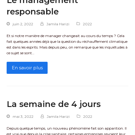
Le management
responsable
juin 2, 2022
Jamila Harizi
2022
Et si notre manière de manager changeait au cours du temps ? Cela
fait quelques années déjà que la question du réchauffement climatique
est dans les esprits. Mais depuis peu, on remarque que les inquiétudes à
ce sujet se sont…
En savoir plus
La semaine de 4 jours
mai 3, 2022
Jamila Harizi
2022
Depuis quelque temps, un nouveau phénomène fait son apparition. Il
est vrai que depuis la crise sanitaire, certaines entreprises revoient leur