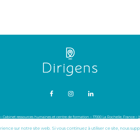
 – Cabinet ressources humaines et centre de formation – 17000 La Rochelle, France –
ience sur notre site web. Si vous continuez à utiliser ce site, nous sup